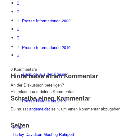
Presse Informationen 2022
Presse Informationen 2019
0
Kommentare
Auszüge aus der Presse
Hinterlasse einen Kommentar
An der Diskussion beteiligen?
Hinterlasse uns deinen Kommentar!
Schreibe einen Kommentar
Presse Historie bis 2015
Du musst
angemeldet
sein, um einen Kommentar abzugeben.
Seiten
Partner
Harley-Davidson Meeting Ruhrpott