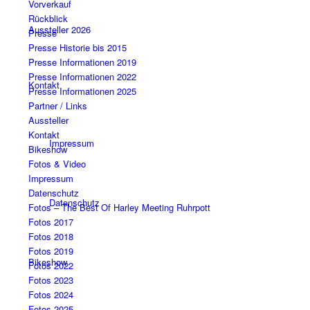
Vorverkauf
Rückblick
Aussteller 2026
Presse
Presse Historie bis 2015
Presse Informationen 2019
Presse Informationen 2022
Kontakt
Presse Informationen 2025
Partner / Links
Aussteller
Kontakt
Impressum
Bikeshow
Fotos & Video
Impressum
Datenschutz
Datenschutz
Fotos – The Best Of Harley Meeting Ruhrpott
Fotos 2017
Fotos 2018
Fotos 2019
Bikeshow
Fotos 2022
Fotos 2023
Fotos 2024
Fotos 2025