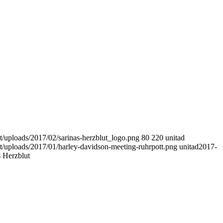
nt/uploads/2017/02/sarinas-herzblut_logo.png
80
220
unitad
nt/uploads/2017/01/harley-davidson-meeting-ruhrpott.png
unitad
2017-
s Herzblut