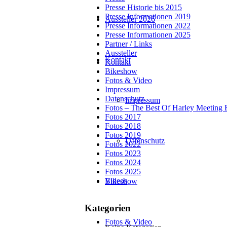
Presse Historie bis 2015
Presse Informationen 2019
Aussteller 2026
Presse Informationen 2022
Presse Informationen 2025
Partner / Links
Aussteller
Kontakt
Kontakt
Bikeshow
Fotos & Video
Impressum
Datenschutz
Impressum
Fotos – The Best Of Harley Meeting 
Fotos 2017
Fotos 2018
Fotos 2019
Datenschutz
Fotos 2022
Fotos 2023
Fotos 2024
Fotos 2025
Videos
Bikeshow
Kategorien
Fotos & Video