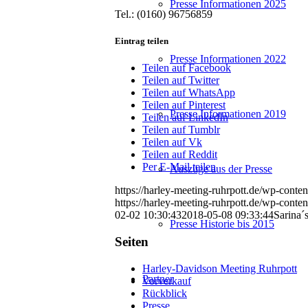
Presse Informationen 2025
Tel.: (0160) 96756859
Eintrag teilen
Presse Informationen 2022
Teilen auf Facebook
Teilen auf Twitter
Teilen auf WhatsApp
Teilen auf Pinterest
Presse Informationen 2019
Teilen auf LinkedIn
Teilen auf Tumblr
Teilen auf Vk
Teilen auf Reddit
Per E-Mail teilen
Auszüge aus der Presse
https://harley-meeting-ruhrpott.de/wp-conte
https://harley-meeting-ruhrpott.de/wp-conte
02-02 10:30:43
2018-05-08 09:33:44
Sarina´
Presse Historie bis 2015
Seiten
Harley-Davidson Meeting Ruhrpott
Partner
Vorverkauf
Rückblick
Presse