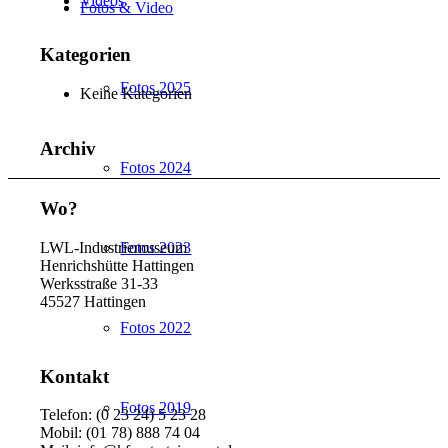
Videos
Fotos & Video
Kategorien
Fotos 2025
Keine Kategorien
Archiv
Fotos 2024
Wo?
LWL-Industriemuseum
Fotos 2023
Henrichshütte Hattingen
Werksstraße 31-33
45527 Hattingen
Fotos 2022
Kontakt
Fotos 2019
Telefon: (0 23 24) 5 23 28
Mobil: (01 78) 888 74 04