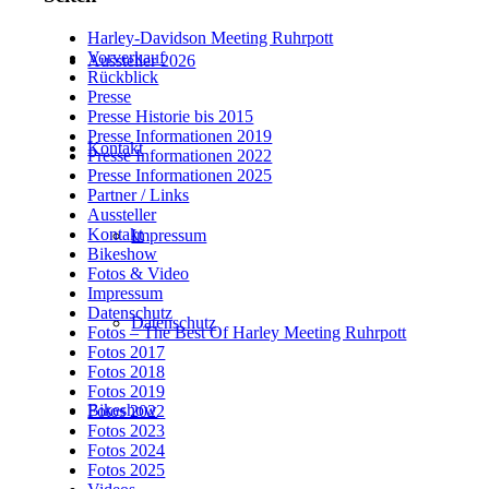
Harley-Davidson Meeting Ruhrpott
Vorverkauf
Aussteller 2026
Rückblick
Presse
Presse Historie bis 2015
Presse Informationen 2019
Kontakt
Presse Informationen 2022
Presse Informationen 2025
Partner / Links
Aussteller
Kontakt
Impressum
Bikeshow
Fotos & Video
Impressum
Datenschutz
Datenschutz
Fotos – The Best Of Harley Meeting Ruhrpott
Fotos 2017
Fotos 2018
Fotos 2019
Bikeshow
Fotos 2022
Fotos 2023
Fotos 2024
Fotos 2025