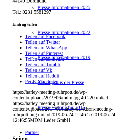
44149 Dortmund
Presse Informationen 2025
Tel.: 0231 5581297
Eintrag teilen
Presse Informationen 2022
Teilen auf Facebook
Teilen auf Twitter
Teilen auf WhatsApp
Teilen auf Pinterest
Presse Informationen 2019
Teilen auf LinkedIn
Teilen auf Tumblr
Teilen auf Vk
Teilen auf Reddit
Per E-Mail teilen
Auszüge aus der Presse
https://harley-meeting-ruhrpott.de/wp-
content/uploads/2019/06/mdm.jpg
40
220
unitad
https://harley-meeting-ruhrpott.de/wp-
Presse Historie bis 2015
content/uploads/2017/01/harley-davidson-meeting-
ruhrpott.png
unitad
2019-06-24 12:46:55
2019-06-24
12:46:55
MDM Leder GmbH
Partner
Seiten