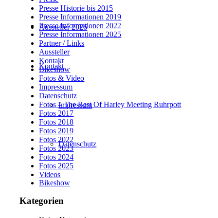
Presse Historie bis 2015
Presse Informationen 2019
Presse Informationen 2022
Aussteller 2026
Presse Informationen 2025
Partner / Links
Aussteller
Kontakt
Kontakt
Bikeshow
Fotos & Video
Impressum
Datenschutz
Fotos – The Best Of Harley Meeting Ruhrpott
Impressum
Fotos 2017
Fotos 2018
Fotos 2019
Fotos 2022
Datenschutz
Fotos 2023
Fotos 2024
Fotos 2025
Videos
Bikeshow
Kategorien