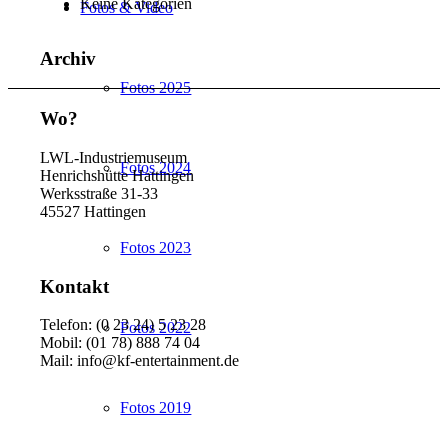
Keine Kategorien
Fotos & Video
Archiv
Fotos 2025
Wo?
LWL-Industriemuseum
Fotos 2024
Henrichshütte Hattingen
Werksstraße 31-33
45527 Hattingen
Fotos 2023
Kontakt
Telefon: (0 23 24) 5 23 28
Fotos 2022
Mobil: (01 78) 888 74 04
Mail: info@kf-entertainment.de
Fotos 2019