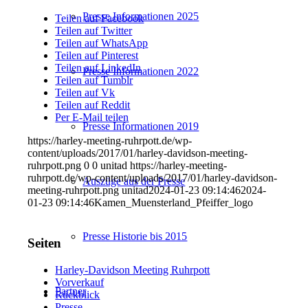
Presse Informationen 2025
Teilen auf Facebook
Teilen auf Twitter
Teilen auf WhatsApp
Teilen auf Pinterest
Teilen auf LinkedIn
Presse Informationen 2022
Teilen auf Tumblr
Teilen auf Vk
Teilen auf Reddit
Per E-Mail teilen
Presse Informationen 2019
https://harley-meeting-ruhrpott.de/wp-
content/uploads/2017/01/harley-davidson-meeting-
ruhrpott.png
0
0
unitad
https://harley-meeting-
ruhrpott.de/wp-content/uploads/2017/01/harley-davidson-
Auszüge aus der Presse
meeting-ruhrpott.png
unitad
2024-01-23 09:14:46
2024-
01-23 09:14:46
Kamen_Muensterland_Pfeiffer_logo
Presse Historie bis 2015
Seiten
Harley-Davidson Meeting Ruhrpott
Vorverkauf
Partner
Rückblick
Presse