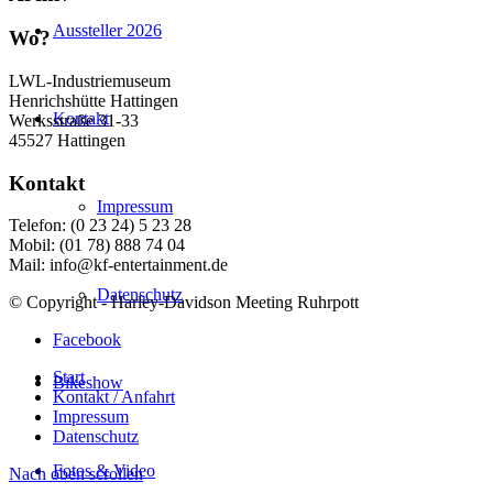
Aussteller 2026
Wo?
LWL-Industriemuseum
Henrichshütte Hattingen
Kontakt
Werksstraße 31-33
45527 Hattingen
Kontakt
Impressum
Telefon: (0 23 24) 5 23 28
Mobil: (01 78) 888 74 04
Mail: info@kf-entertainment.de
Datenschutz
© Copyright - Harley-Davidson Meeting Ruhrpott
Facebook
Start
Bikeshow
Kontakt / Anfahrt
Impressum
Datenschutz
Fotos & Video
Nach oben scrollen